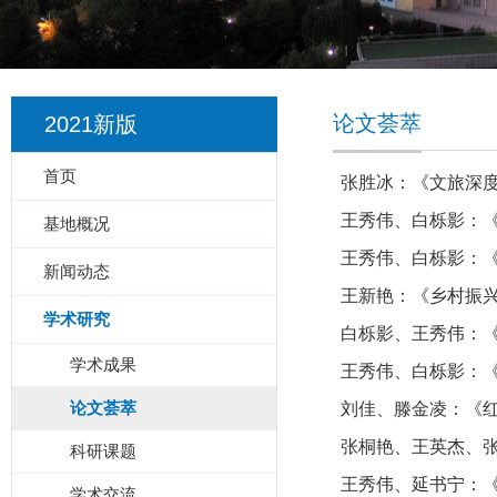
论文荟萃
2021新版
首页
张胜冰：《文旅深
王秀伟、白栎影：《
基地概况
王秀伟、白栎影：《
新闻动态
王新艳：《乡村振兴
学术研究
白栎影、王秀伟：
学术成果
王秀伟、白栎影：
论文荟萃
刘佳、滕金凌：《
张桐艳、王英杰、张
科研课题
王秀伟、延书宁：
学术交流