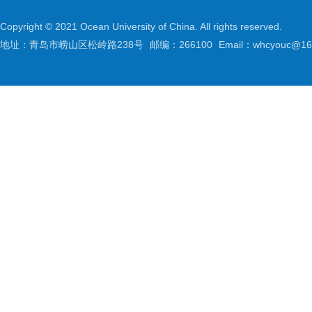
Copyright © 2021 Ocean University of China. All rights reserved.
地址：青岛市崂山区松岭路238号
邮编：266100
Email：whcyouc@16