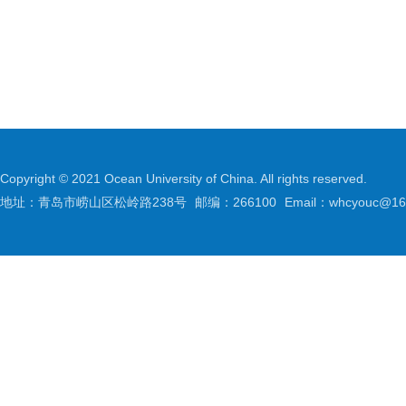
Copyright © 2021 Ocean University of China. All rights reserved.
地址：青岛市崂山区松岭路238号
邮编：266100
Email：whcyouc@16