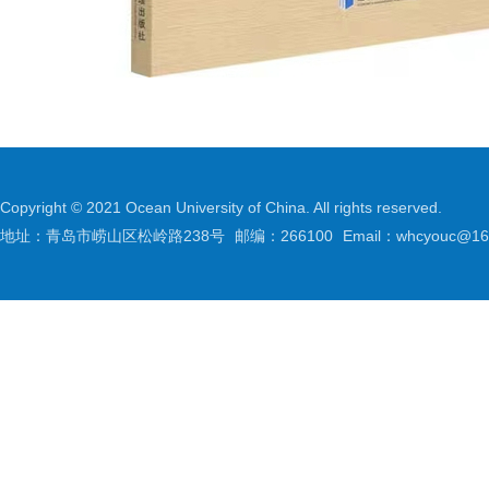
Copyright © 2021 Ocean University of China. All rights reserved.
地址：青岛市崂山区松岭路238号
邮编：266100
Email：whcyouc@16