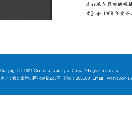
Copyright © 2021 Ocean University of China. All rights reserved.
地址：青岛市崂山区松岭路238号
邮编：266100
Email：whcyouc@16