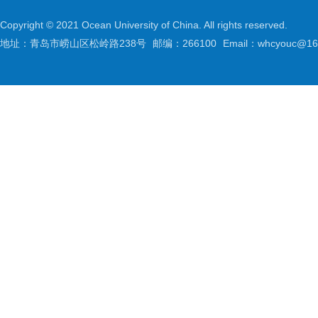
Copyright © 2021 Ocean University of China. All rights reserved.
地址：青岛市崂山区松岭路238号
邮编：266100
Email：whcyouc@16