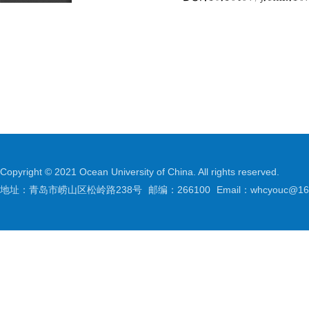
Copyright © 2021 Ocean University of China. All rights reserved.
地址：青岛市崂山区松岭路238号
邮编：266100
Email：whcyouc@16