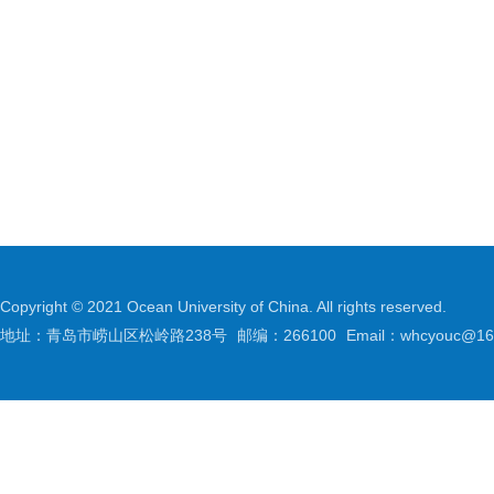
Copyright © 2021 Ocean University of China. All rights reserved.
地址：青岛市崂山区松岭路238号
邮编：266100
Email：whcyouc@16