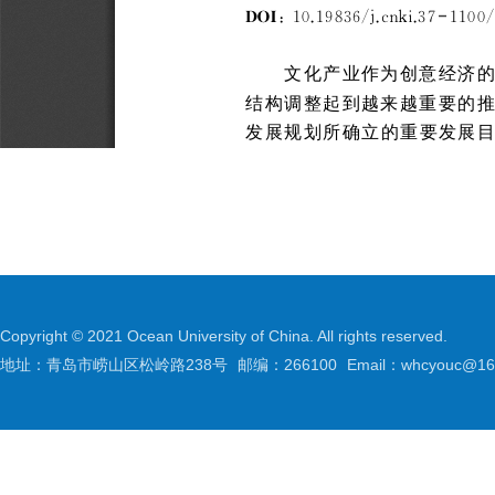
Copyright © 2021 Ocean University of China. All rights reserved.
地址：青岛市崂山区松岭路238号
邮编：266100
Email：whcyouc@16