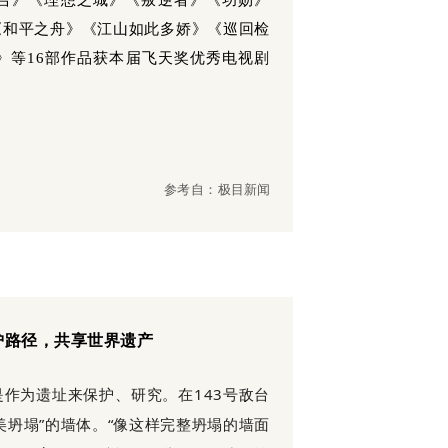
台》《理想之城》《叛逆者》《功勋》
《和平之舟》《江山如此多娇》《巡回检
》等16部作品获本届飞天奖优秀电视剧
参考自：
极目新闻
护路径，共享世界遗产
作为遗址来保护、研究。在143号敌台
美坍塌”的墙体。“像这样完整坍塌的墙面