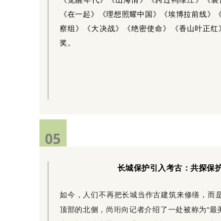
《觉醒年代》《山海情》《跨过鸭绿江》《装
《在一起》《理想照耀中国》《埃博拉前线》
察组》《大决战》《绝密使命》《香山叶正红
奖。
05
长城保护引入考古：共探保
如今，人们不再把长城当作古建筑来修缮，而是
顶部的北侧，尚珩向记者介绍了一处被称为“最