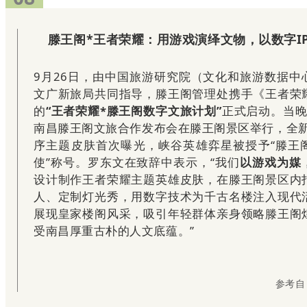
滕王阁*王者荣耀：用游戏演绎文物，以数字I
9月26日，由中国旅游研究院（文化和旅游数据中
文广新旅局共同指导，滕王阁管理处携手《王者荣
的
“王者荣耀*滕王阁数字文旅计划”
正式启动。当晚
南昌滕王阁文旅合作发布会在滕王阁景区举行，全新
序主题皮肤首次曝光，峡谷英雄弈星被授予“滕王
使”称号。罗东文在致辞中表示，“我们
以游戏为媒
设计制作王者荣耀主题英雄皮肤，在滕王阁景区内
人、定制灯光秀，用数字技术为千古名楼注入现代
展现皇家楼阁风采，吸引年轻群体亲身领略滕王阁
受南昌厚重古朴的人文底蕴。”
参考自