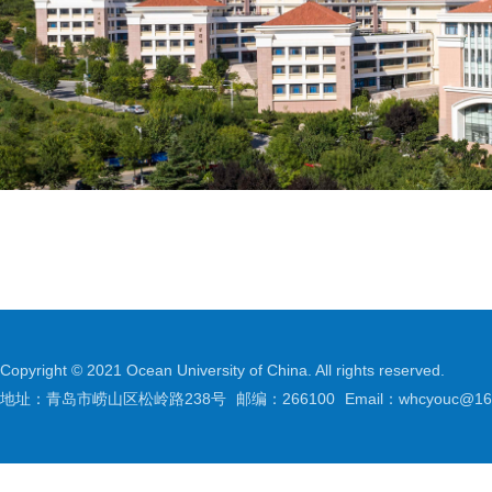
Copyright © 2021 Ocean University of China. All rights reserved.
地址：青岛市崂山区松岭路238号
邮编：266100
Email：whcyouc@16