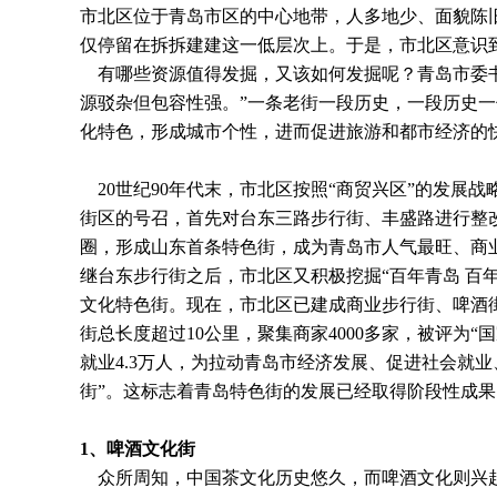
市北区位于青岛市区的中心地带，人多地少、面貌陈
仅停留在拆拆建建这一低层次上。于是，市北区意识
有哪些资源值得发掘，又该如何发掘呢？青岛市委书
源驳杂但包容性强。”一条老街一段历史，一段历史
化特色，形成城市个性，进而促进旅游和都市经济的快
20世纪90年代末，市北区按照“商贸兴区”的发展
街区的号召，首先对台东三路步行街、丰盛路进行整
圈，形成山东首条特色街，成为青岛市人气最旺、商
继台东步行街之后，市北区又积极挖掘“百年青岛 百
文化特色街。现在，市北区已建成
商业步行街
、啤酒
街总长度超过10公里，聚集商家4000多家，被评为“国
就业4.3万人，为拉动青岛市经济发展、促进社会就
街”。这标志着青岛特色街的发展已经取得阶段性成
1
、啤酒文化街
众所周知，中国茶文化历史悠久，而啤酒文化则兴起