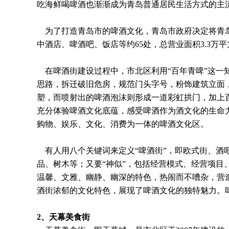
吃海鲜喝啤酒也渐渐成为青岛普通居民生活方式的主
为了打造青岛市的啤酒文化，青岛市政府决定将青岛啤
中酒店、啤酒吧、饭店等约65处，总营业面积3.3万
在啤酒街建设过程中，市北区利用“百年青啤”这一
思路，拆迁破旧危房，规范门头字号，粉饰建筑立面
塑，而喷射出的啤酒泡沫则形成一道彩虹拱门，加上
充分体验啤酒文化底蕴，感受啤酒作为酒文化的生命
购物、娱乐、文化、消费为一体的啤酒文化区。
有人用八个关键词来定义“啤酒街”，即欧式街、酒
品、树木等；又要“神似”，包括经营模式、经营项目
温馨、文雅、幽静、幽深的特色，热闹而不嘈杂，营
酒街浓郁的文化特色，展现了啤酒文化的独特魅力。
2
、天幕美食街