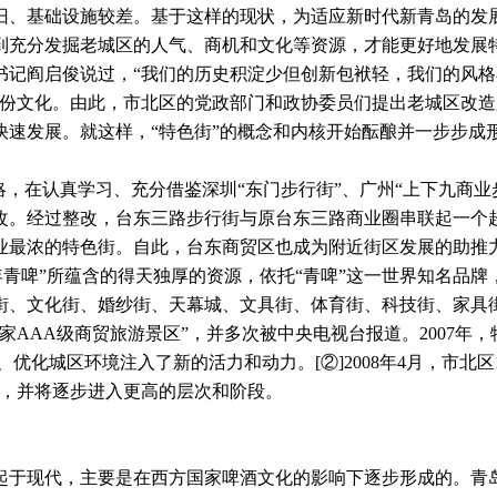
旧、基础设施较差。基于这样的现状，为适应新时代新青岛的发
到充分发掘老城区的人气、商机和文化等资源，才能更好地发展
记阎启俊说过，“我们的历史积淀少但创新包袱轻，我们的风格
一份文化。由此，市北区的党政部门和政协委员们提出老城区改
速发展。就这样，“特色街”的概念和内核开始酝酿并一步步成
战略，在认真学习、充分借鉴深圳“东门步行街”、广州“上下九商
改。经过整改，台东三路步行街与原台东三路商业圈串联起一个
业最浓的特色街。自此，台东商贸区也成为附近街区发展的助推
年青啤”所蕴含的得天独厚的资源，依托“青啤”这一世界知名品
街、文化街、
婚纱街
、
天幕城
、
文具街
、
体育街
、
科技街
、
家具
家AAA级商贸旅游景区”，并多次被中央电视台报道。2007年，特
业、优化城区环境注入了新的活力和动力。
[②]
2008年4月，市
果，并将逐步进入更高的层次和阶段。
于现代，主要是在西方国家啤酒文化的影响下逐步形成的。青