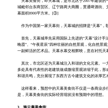
天幕美食街，即天幕城，是市北区于2007年建设
城毗邻台东商贸区、辽宁路两大商圈，贯通啤酒街、文
幕面积8900平方米。
[③]
作为中国第一家天幕街，天幕城的招牌是“天幕”，
首先，天幕城率先采用国际上先进的“天幕”设计手法
晚霞”、“午夜星辰”四种壮丽的自然景观，化自然景
一副鲜活的艺术品。天幕水幕交相辉映，意在衬托天
其次，市北区还为天幕城注入和谐的文化元素。一方
多处具有代表性的老建筑做成微缩景观浓缩于此，形
和谐共鸣，充分展现了东西方古今建筑文化的浓厚艺
这样看来，预想中的天幕美食街不仅是一条商业步行
是，天幕美食街的实际经营现状没有预期中的理想。
3
、海云庵美食街