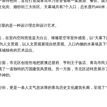
的一条特色街，旨在打造成青岛市乃至全省唯一集旅游、餐饮、娱
化街、婚纱街三大街区。天幕城共有7个入口，总长度约460米
彰显的是一种设计理念和设计艺术。
，在室内空间营造蓝天白云、璀璨星空等室外感觉，以“天幕下的漫
观为人文景观，以人文景观展现自然景观。入口内侧的水幕墙及
幕城独有的艺术品位。
面，市北区创造性地把胶澳总督府、亨利王子饭店、青岛市民大
成了一道独特的万国建筑风景线。另一方面，市北区还特意展示
术神韵。
街，更是一条人文气息浓厚的青岛历史文化建筑长廊，呈现了“