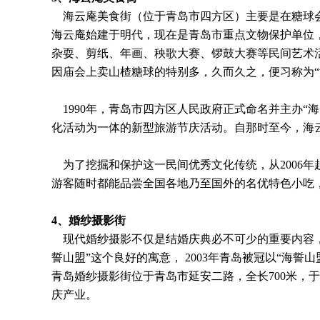
海云庵美食街（位于青岛市四方区）主要是在糖球
海云庵始建于明代，现在是青岛市重点文物保护单位
杂耍、剪纸、年画、秧歌大赛、锣鼓大赛等民间艺术
因庙会上卖山楂糖球的特别多，久而久之，便习称为“
1990年，青岛市四方区人民政府正式命名并主办“
化活动为一体的新型旅游节庆活动。自那时至今，海
为了挖掘和保护这一民间优秀文化传统，从2006
游客随时都能品尝全国各地乃至国外的名优特色小吃
4
、婚纱摄影街
现代婚纱摄影不仅是结婚庆典必不可少的重要内容，
誓山盟”这个良好的寓意， 2003年青岛被冠以“海
青岛婚纱摄影街位于青岛市延安二路，全长700米，于
庆产业。