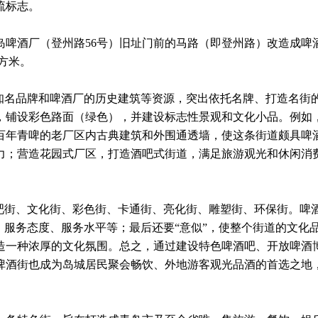
流标志。
酒厂（登州路56号）旧址门前的马路（即登州路）改造成啤酒街
平方米。
知名品牌和啤酒厂的历史建筑等资源，突出依托名牌、打造名街的
，铺设彩色路面（绿色），并建设标志性景观和文化小品。例如
百年青啤的老厂区内古典建筑和外围通透墙，使这条街道颇具啤
力；营造花园式厂区，打造酒吧式街道，满足旅游观光和休闲消
吧街、文化街、彩色街、卡通街、亮化街、雕塑街、环保街。啤酒
、服务态度、服务水平等；最后还要“意似”，使整个街道的文化
造一种浓厚的文化氛围。总之，通过建设特色啤酒吧、开放啤酒
啤酒街也成为岛城居民聚会畅饮、外地游客观光品酒的首选之地，