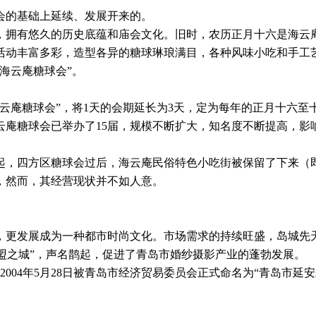
会的基础上延续、发展开来的。
，拥有悠久的历史底蕴和庙会文化。旧时，农历正月十六是海云
活动丰富多彩，造型各异的糖球琳琅满目，各种风味小吃和手工
海云庵糖球会”。
海云庵糖球会”，将1天的会期延长为3天，定为每年的正月十六
云庵糖球会已举办了15届，规模不断扩大，知名度不断提高，影
年起，四方区糖球会过后，海云庵民俗特色小吃街被保留了下来（
，然而，其经营现状并不如人意。
更发展成为一种都市时尚文化。市场需求的持续旺盛，岛城先天
誓山盟之城”，声名鹊起，促进了青岛市婚纱摄影产业的蓬勃发展。
2004年5月28日被青岛市经济贸易委员会正式命名为“青岛市