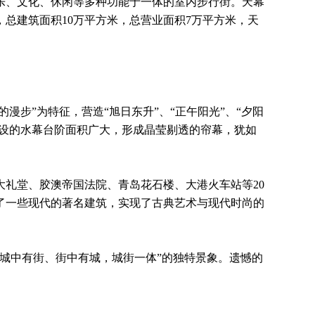
乐、文化、休闲等多种功能于一体的室内步行街。天幕
，总建筑面积10万平方米，总营业面积7万平方米，天
步”为特征，营造“旭日东升”、“正午阳光”、“夕阳
下设的水幕台阶面积广大，形成晶莹剔透的帘幕，犹如
礼堂、胶澳帝国法院、青岛花石楼、大港火车站等20
了一些现代的著名建筑，实现了古典艺术与现代时尚的
城中有街、街中有城，城街一体”的独特景象。遗憾的