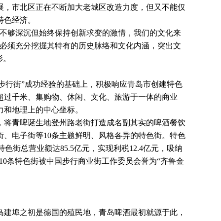
展，市北区正在不断加大老城区改造力度，但又不能仅
特色经济。
不够深沉但始终保持创新求变的激情，我们的文化来
造必须充分挖掘其特有的历史脉络和文化内涵，突出文
形。
业步行街”成功经验的基础上，积极响应青岛市创建特色
超过千米、集购物、休闲、文化、旅游于一体的商业
力和地理上的中心坐标。
牌，将青啤诞生地登州路老街打造成名副其实的啤酒餐饮
街
、
电子街
等10条主题鲜明、风格各异的特色街。特色
色街总营业额达85.5亿元，实现利税12.4亿元，吸纳
北区10条特色街被中国步行商业街工作委员会誉为“齐鲁金
岛建埠之初是德国
的殖民地，青岛啤酒最初就源于此，