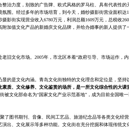
整治力度，别致的广告牌、欧式风格的罗马柱、具有代表性的
氛围。经过多年的市场培育，到今天，婚纱摄影街营业面积达1.
，婚纱摄影街实现营业收入6780万元，利润总额1609万元，总税
高附加值文化产品的新婚庆文化品牌，并给办婚事的新人提供了
处老旧文化市场。2005年，市北区本着“政府引导、市场运作
显的是文化内涵。青岛文化街独特的文化理念和定位是，坚持
化素质、文化修养、文化鉴赏的场所，是一所文化综合性的大课
文化街被文化部命名为“国家文化产业示范基地”，成为目前全国唯
聚了图书期刊、音像、民间工艺品、旅游纪念品等各类文化经营业
艺演出、文化展示等多种功能。文化街在充分挖掘和体现传统文