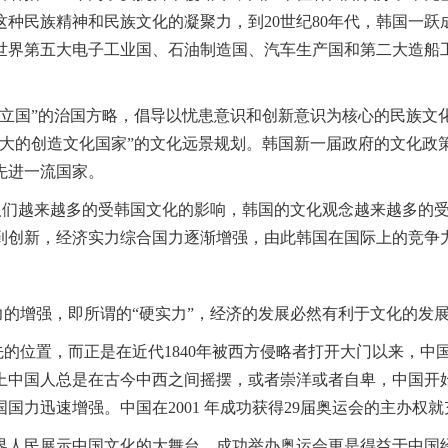
种民族精神和民族文化的凝聚力，到20世纪80年代，韩国一跃成
成为世界第五大电子工业国、石油制造国、汽车生产国和第二大造船
化立国”的治国方略，倡导以忧患意识和创新意识为核心的民族
强大的创造文化国家”的文化远景规划。韩国新一届政府的文化政
先进一流国家。
人们越来越多的受韩国文化的影响，韩国的文化观念越来越多的
到创新，经济实力综合国力逐渐增强，由此韩国在国际上的竞争
的增强，即所谓的“硬实力”，经济的发展必然有利于文化的发
的位置，而正是在近代1840年被西方侵略者打开大门以来，中
上中国人总是在古今中西之间摇摆，或者崇洋或者自卑，中国开
国力迅速增强。中国在2001 年成功获得29届奥运会的主办权
界人民展示中国文化的大舞台，成功举办奥运会更是得益于中国