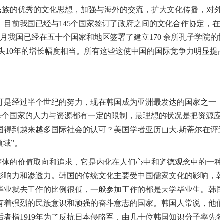
民族的优秀的文化思想，加强与海外的交流，扩大文化传播，对
。目前我国已经与145个国家签订了政府之间的文化合作协定，
7年7月我国已经在五十个国家和地区签署了建立170 余所孔子学
试头10年的增长幅度相当。所有这些这使中国的国际竞争力明显提高
，可是经过半个世纪的努力，现在韩国成为亚洲最发达的国家之一
每个国家的人力与资源都有一定的限制，最理想的状况是把资源应
国得到越来越多国际社会的认可？美国学者亚历山大.斯蒂尔在评
域”。
体的价值取向和追求，它是内化在人们心中和道德观念中的一
影响力和渗透力。韩国的传统文化主要受中国儒家文化的影响，
毕业就去工作的比例很低，一般参加工作的都是大学毕业生。韩
有着强烈的民族意识和顽强的奋斗意志的国家。韩国人常说，他
者指1919年为了反抗日本侵略军，由几十位韩国知识分子率先