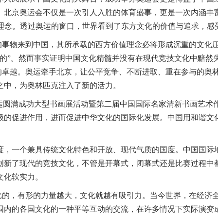
。北京奥运会不仅是一次引人入胜的体育盛事，更是一次内涵丰
”文化理念。透过奥运的窗口，世界看到了东方文化的价值与追求，
事物来到中国，其所承载的西方价值理念必将形成沉重的文化
国的”。然而事实证明中国文化精髓并没有在现代竞技文化中黯然
新的卓越。奥运牵手北京，让公平竞争、不断进取、重在参与的奥
之中，为奥林匹克注入了新的活力。
京奥运圆满成功大型书画展活动暨第二届中国国际名家清新书画艺术
极的促进作用，进而促进中华文化的国际化发展。中国用和谐文
，一个兼具传统文化特色和开放、现代气质的国度。中国国际
创新了现代的竞技文化，不管是开幕式，闭幕式还是比赛过程中
文化软实力。
正比的，有形的力量越大，文化就越有吸引力。当今世界，在经济
围内的各国文化的一种平等互动的交流，在许多情况下实际演变