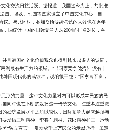
外文化交流日益活跃。据报道，我国迄今为止，共批准
在法国、埃及、韩国等国家设立了中国文化中心，自
院的协议。与此同时，参加汉语等级考试的人数也在逐年
，据统计中国的国际竞争力从2004的排名24位，至
，并且韩国的文化价值观念也得到越来越多人的认同，
用到最有生产力的领域。”《国家竞争优势》 没有丰
述韩国现代化的成绩时，说的很干脆：“国家富不富，
种无形的力量。这种文化力量对内可以形成本民族的民
韩国同时也在不断的发扬这一传统文化，注重孝道重教
国的经济发展水平之所以较快，国际竞争力越来越强与
们要发扬三种精神：李将军精神、花郎精神和三一运动
签署“独立宣言”，引发成千上万民众的示威游行，虽遭