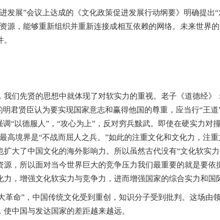
促进发展”会议上达成的《文化政策促进发展行动纲要》明确提出
的资源，能够重新组织并重新连接成相互依赖的网络。未来世界
件。
我们先贤的思想中就体现了对软实力的重视。老子《道德经》：
的明君贤臣认为要实现国家意志和赢得他国的尊重，应当行“王道
强调“以德服人”，“攻心为上”，反对穷兵黩武。即使在硬实力对
最高境界是“不战而屈人之兵。”如此的注重文化和文化力，注
也扩大了中国文化的海外影响力。所以虽然古代没有“文化软实力
资源，所以面对当今世界巨大的竞争压力我们最重要的就是要依
化力，增强文化软实力与竞争力，进而增强国家的综合实力和国
大革命”，中国传统文化受到重创，知识分子受到批判。这场由
，使中国与发达国家的差距越来越远。