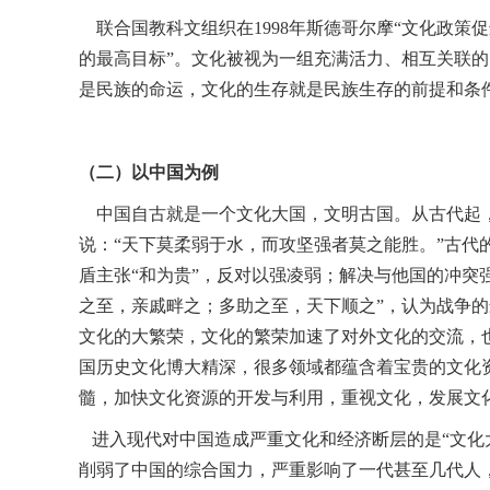
联合国教科文组织在1998年斯德哥尔摩“文化政策
的最高目标”。文化被视为一组充满活力、相互关联
是民族的命运，文化的生存就是民族生存的前提和条
（二）以中国为例
中国自古就是一个文化大国，文明古国。从古代起，
说：“天下莫柔弱于水，而攻坚强者莫之能胜。”古代
盾主张“和为贵”，反对以强凌弱；解决与他国的冲突
之至，亲戚畔之；多助之至，天下顺之”，认为战争的
文化的大繁荣，文化的繁荣加速了对外文化的交流，
国历史文化博大精深，很多领域都蕴含着宝贵的文化
髓，加快文化资源的开发与利用，重视文化，发展文
进入现代对中国造成严重文化和经济断层的是“文化
削弱了中国的综合国力，严重影响了一代甚至几代人