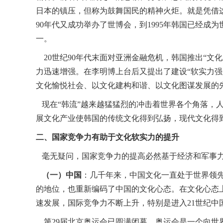
日本的镇压，但称为鼓舞国民的精神火炬。就是凭借这
90年代又成功举办了世博会，到1995年韩国已经
一。
20世纪90年代末面对亚洲金融危机，韩国推出“文
力迅速增强。在李明博上台后又提出了建设“软实力
文化愉悦社会、以文化建构和谐、以文化图谋发展的
现在“韩流”越来越猛猛烈的冲击着世界各个角落，
展文化产业使韩国的传统文化得到弘扬，现代文化得
二、国家竞争力有助于文化软实力的提升
毫无疑问，国家竞争力的提高必然基于经济和军事力
（一）中国
：几千年来，中国文化一直处于世界领先
的地位，也重新编码了中国的文化心态。在文化心态
速发展，国际竞争力不断上升，特别是进入21世纪中国
第29届北京奥运会已圆满闭幕。奥运会是一个向世