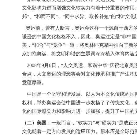
文化影响力进而增强文化软实力有着十分重要的作用
邦”、“和而不同”、“同中求异、取长补短”的“和
奥运前，曾有人断言，奥运会这样一个源自于西方的
谦逊的中国文化格格不入，因此，奥运注定是“非中
美，“和合”与“竞争”一道，将奥林匹克精神推向了
京拥抱奥运，将文明和谐的主题词深深植入体育内涵
2008年9月6日，“人文奥运、和谐中华”庆祝北
合点，人文奥运的理念将会对文化传承和推广产生积
意蕴厚重。
中国是一个坚守和谐发展、以人为本文化传统的国度
权利，举办奥运会使中国进一步发扬了了传统文化，
化的国际感染力和影响力进一步加强，提升了中国的
（二）美国
：一般而言，“软实力”与“硬实力”是成
文化朝着一定方向发展的适应压力。原本应是全球范