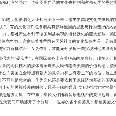
高额利润的同时，也企图用自己的文化去控制和占领别国的思想
影响，但影响之大小却完全不一样，这主要体现文化中体现的文
实力”。有的文化或许包含着具有影响他国的思想与行为选择的内
引力，很难产生有利于该国利益实现的潜移默化的巨大影响。德国
的整体竞争力，这意味着梵蒂冈在国际社会的文化影响力是十分有
硬实力有机结合，互为作用，才能充分发挥一国实现对他国具有
强大的“硬实力”，在国际事务上有着很高的发言权。现在人们
大量的现代技术的媒体向全世界人民传输着美国的价值观念，信
什么？美国在全球拥有强大的竞争力和占有着主宰的地位，这主
升不可能是凭空的，作为文化还是要依赖于以经济为基础的国家
让别的民族羡慕的时候，只是一味的强调“文化软实力”常常是“
娜是超级明星；在中东，年轻人伴随着音乐电视台的旋律起舞，
基在天安门广场那开了个分店……世界的各个角落几乎都被美国文